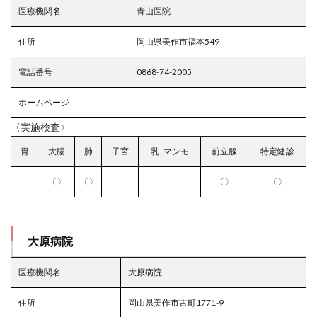
医療機関名
青山医院
住所
岡山県美作市福本549
電話番号
0868-74-2005
ホームページ
〈実施検査〉
胃
大腸
肺
子宮
乳･マンモ
前立腺
特定健診
〇
〇
〇
〇
大原病院
医療機関名
大原病院
住所
岡山県美作市古町1771-9