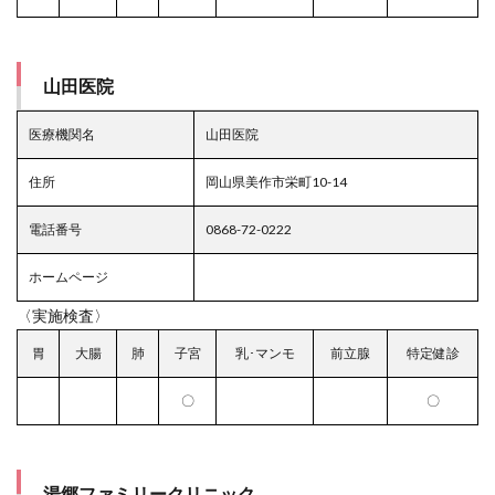
山田医院
医療機関名
山田医院
住所
岡山県美作市栄町10-14
電話番号
0868-72-0222
ホームページ
〈実施検査〉
胃
大腸
肺
子宮
乳･マンモ
前立腺
特定健診
〇
〇
湯郷ファミリークリニック