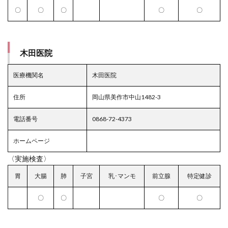
〇
〇
〇
〇
〇
木田医院
医療機関名
木田医院
住所
岡山県美作市中山1482-3
電話番号
0868-72-4373
ホームページ
〈実施検査〉
胃
大腸
肺
子宮
乳･マンモ
前立腺
特定健診
〇
〇
〇
〇