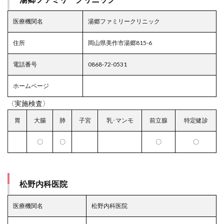
医療機関名
湯郷ファミリークリニック
住所
岡山県美作市湯郷815-6
電話番号
0868-72-0531
ホームページ
〈実施検査〉
胃
大腸
肺
子宮
乳･マンモ
前立腺
特定健診
〇
〇
〇
〇
松野内科医院
医療機関名
松野内科医院