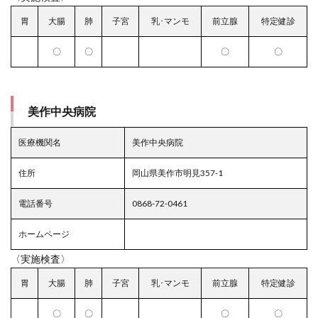
胃
大腸
肺
子宮
乳･マンモ
前立腺
特定健診
〇
〇
〇
〇
美作中央病院
医療機関名
美作中央病院
住所
岡山県美作市明見357-1
電話番号
0868-72-0461
ホームページ
〈実施検査〉
胃
大腸
肺
子宮
乳･マンモ
前立腺
特定健診
〇
〇
〇
〇