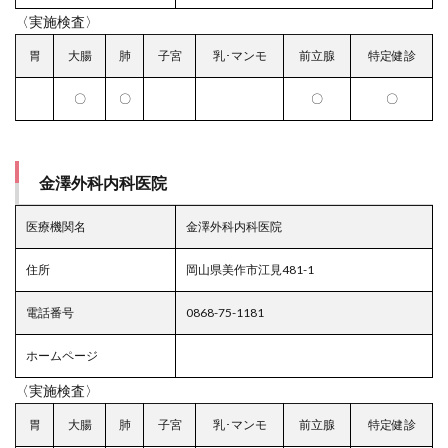
〈実施検査〉
胃
大腸
肺
子宮
乳･マンモ
前立腺
特定健診
〇
〇
〇
〇
金澤外科内科医院
医療機関名
金澤外科内科医院
住所
岡山県美作市江見481-1
電話番号
0868-75-1181
ホームページ
〈実施検査〉
胃
大腸
肺
子宮
乳･マンモ
前立腺
特定健診