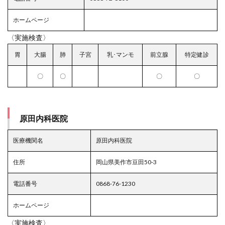
ホームページ
〈実施検査〉
胃
大腸
肺
子宮
乳･マンモ
前立腺
特定健診
〇
〇
〇
〇
原田内科医院
医療機関名
原田内科医院
住所
岡山県美作市豆田50-3
電話番号
0868-76-1230
ホームページ
〈実施検査〉