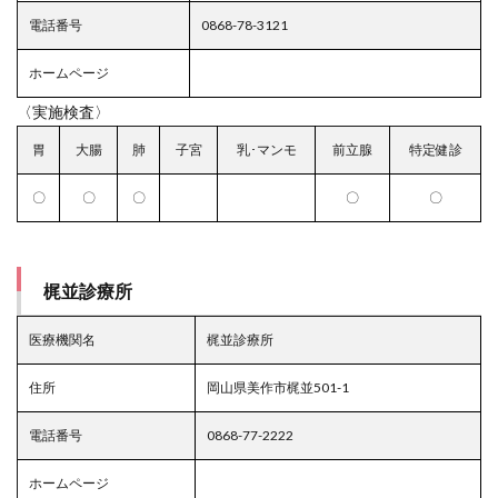
電話番号
0868-78-3121
ホームページ
〈実施検査〉
胃
大腸
肺
子宮
乳･マンモ
前立腺
特定健診
〇
〇
〇
〇
〇
梶並診療所
医療機関名
梶並診療所
住所
岡山県美作市梶並501-1
電話番号
0868-77-2222
ホームページ