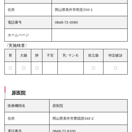
住所
岡山県美作市明見550-1
電話番号
0868-72-0380
ホームページ
〈実施検査〉
胃
大腸
肺
子宮
乳･マンモ
前立腺
特定健診
〇
〇
〇
〇
〇
原医院
医療機関名
原医院
住所
岡山県美作市豊国原363-2
電話番号
0868-72-8100