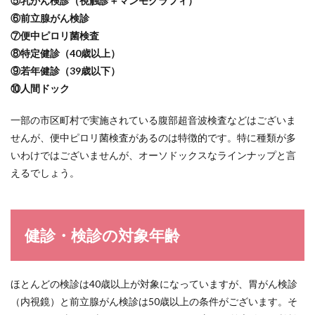
⑤乳がん検診（視触診＋マンモグラフィ）
診・
検診
⑥前立腺がん検診
の費
⑦便中ピロリ菌検査
用
⑧特定健診（40歳以上）
3.1
⑨若年健診（39歳以下）
美作
⑩人間ドック
市の
実施
けん
一部の市区町村で実施されている腹部超音波検査などはございま
しん
せんが、便中ピロリ菌検査があるのは特徴的です。特に種類が多
早見
いわけではございませんが、オーソドックスなラインナップと言
表
えるでしょう。
4
健
診・
検診
の実
健診・検診の対象年齢
施期
間
5
ほとんどの検診は40歳以上が対象になっていますが、胃がん検診
健
（内視鏡）と前立腺がん検診は50歳以上の条件がございます。そ
診・