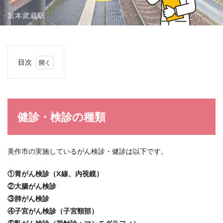
目次
1
健
診・
検診
の種
健診・検診の種類
類
2
健
美作市の実施しているがん検診・健診は以下です。
診・
検診
①胃がん検診（X線、内視鏡）
の対
象年
②大腸がん検診
齢
③肺がん検診
3
④子宮がん検診（子宮頸部）
健