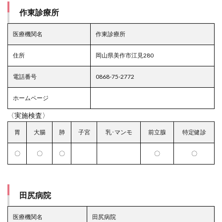
作東診療所
医療機関名
作東診療所
住所
岡山県美作市江見280
電話番号
0868-75-2772
ホームページ
〈実施検査〉
胃
大腸
肺
子宮
乳･マンモ
前立腺
特定健診
〇
〇
〇
〇
〇
田尻病院
医療機関名
田尻病院