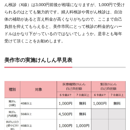
ん検診（X線）は3,000円前後が相場になりますが、1,000円で受け
市内
の施
られるのはとても魅力的です。婦人科検診や胃がん検診は、自治
設
体の補助があると言え料金が高くなりがちなので、ここまで自己
負担を抑えてもらえると、美作市民にとって検診の料金的なハー
ドルはかなり下がっているのではないでしょうか。是非とも毎年
受けて頂くことをお勧めします。
美作市の実施けんしん早見表