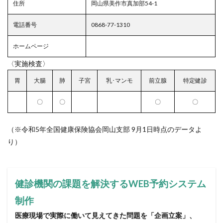
住所
岡山県美作市真加部54-1
電話番号
0868-77-1310
ホームページ
〈実施検査〉
胃
大腸
肺
子宮
乳･マンモ
前立腺
特定健診
〇
〇
〇
〇
（※令和5年全国健康保険協会岡山支部 9月1日時点のデータよ
り）
健診機関の課題を解決するWEB予約システム
制作
医療現場で実際に働いて見えてきた問題を「企画立案」、