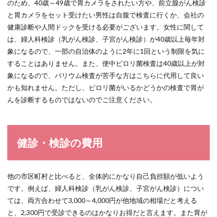
検診
のため、40歳～49歳で胃カメラをされたい方や、前立腺がん検診
の受
と胃カメラをセット受けたい男性は自腹で検査に行くか、会社の
診率
健康診断や人間ドックを受ける必要がございます。女性に関して
6
は、婦人科検診（乳がん検診、子宮がん検診）が40歳以上毎年対
健
象になるので、一部の自治体のように2年に1回という制限を気に
診・
検診
することはありません。また、便中ピロリ菌検査は40歳以上が対
の実
象になるので、バリウム検査が苦手な方はこちらに代用して良い
施施
かも知れません。ただし、ピロリ菌がいるかどうかの検査で胃が
設
んを診断するものではないのでご注意ください。
7
検
診・
特定
健診
健診・検診の費用
を一
緒に
受診
でき
他の市区町村と比べると、全体的にかなり自己負担額が低いよう
る施
です。例えば、婦人科検診（乳がん検診、子宮がん検診）につい
設
ては、両方合わせて3,000～4,000円が他地域の相場だと考える
7.1
と、2,300円で受診できるのはかなりお得だと言えます。また胃が
美作