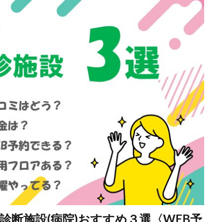
診断施設(病院)おすすめ３選〈WEB予