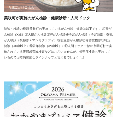
美咲町が実施のがん検診・健康診断・人間ドック
健診・検診の種類 美咲町の実施しているがん検診・健診は以下です。 ①胃が
ん検診（X線）②大腸がん検診③肺がん検診④子宮がん検診（子宮頸部）⑤乳
がん検診（視触診＋マンモグラフィ）⑥前立腺がん検診⑦骨密度検診⑧特定
健診（40歳以上）⑨若年健診（39歳以下）⑩人間ドック 一部の市区町村で実
施されている腹部超音波検査などはございませんが、骨密度検診も実施して
いるので比較的豊富なラインナップと言えるでしょう […]