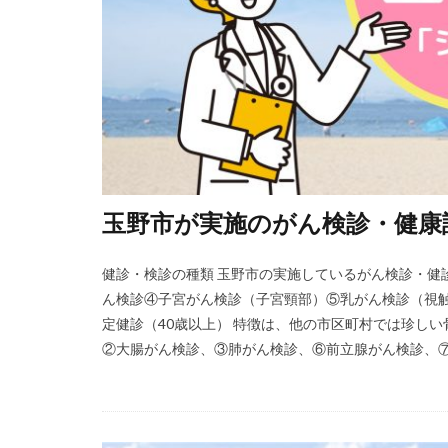
玉野市が実施のがん検診・健康
健診・検診の種類 玉野市の実施しているがん検診・健
ん検診④子宮がん検診（子宮頸部）⑤乳がん検診（視
定健診（40歳以上） 特徴は、他の市区町村では珍し
②大腸がん検診、③肺がん検診、⑥前立腺がん検診、⑦骨