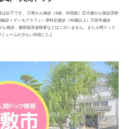
診は以下です。 ①胃がん検診（X線、内視鏡）②大腸がん検診③肺
触診＋マンモグラフィ）⑥特定健診（40歳以上）⑦若年健診
腺がん検診、腹部超音波検査などはございません。また人間ドック
ュームが少ない内容に […]