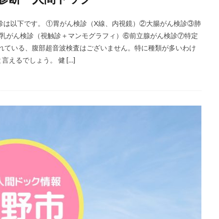
診は以下です。 ①胃がん検診（X線、内視鏡）②大腸がん検診③肺
⑤乳がん検診（視触診＋マンモグラフィ）⑥前立腺がん検診⑦特定
されている、腹部超音波検査はございません。特に種類が多いわけ
えるでしょう。 健 […]