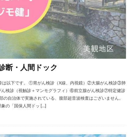
診断・人間ドック
診は以下です。 ①胃がん検診（X線、内視鏡）②大腸がん検診③肺
がん検診（視触診＋マンモグラフィ）⑥前立腺がん検診⑦特定健診
 一部の自治体で実施されている、腹部超音波検査はございません。
の「国保人間ドッ […]