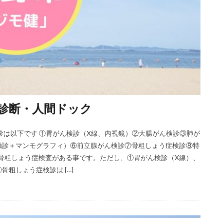
診断・人間ドック
診は以下です ①胃がん検診（X線、内視鏡）②大腸がん検診③肺が
触診＋マンモグラフィ）⑥前立腺がん検診⑦骨粗しょう症検診⑧特
い骨粗しょう症検査がある事です。ただし、①胃がん検診（X線）、
粗しょう症検診は […]